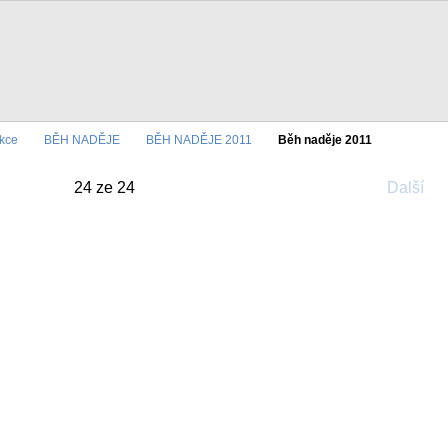
akce
BĚH NADĚJE
BĚH NADĚJE 2011
Běh naděje 2011
24 ze 24
Další