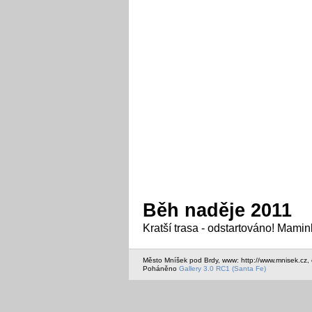
Běh naděje 2011
Kratší trasa - odstartováno! Mamink
Město Mníšek pod Brdy, www: http://www.mnisek.cz,
Poháněno
Gallery 3.0 RC1 (Santa Fe)