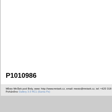
P1010986
Město Mníšek pod Brdy, www: http://www.mnisek.cz, email: mesto@mnisek.cz, tel: +420 318
Poháněno
Gallery 3.0 RC1 (Santa Fe)