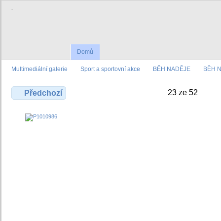
.
Domů
Multimediální galerie
Sport a sportovní akce
BĚH NADĚJE
BĚH N
23 ze 52
Předchozí