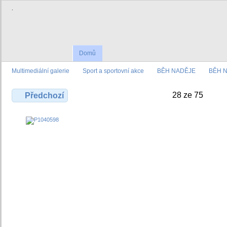
.
Domů
Multimediální galerie
Sport a sportovní akce
BĚH NADĚJE
BĚH N
28 ze 75
Předchozí