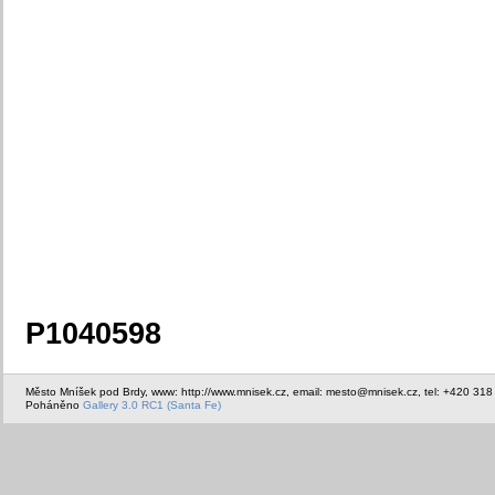
P1040598
Město Mníšek pod Brdy, www: http://www.mnisek.cz, email: mesto@mnisek.cz, tel: +420 318
Poháněno
Gallery 3.0 RC1 (Santa Fe)