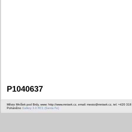
P1040637
Město Mníšek pod Brdy, www: http://www.mnisek.cz, email: mesto@mnisek.cz, tel: +420 318
Poháněno
Gallery 3.0 RC1 (Santa Fe)