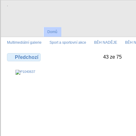
.
Domů
Multimediální galerie
Sport a sportovní akce
BĚH NADĚJE
BĚH N
43 ze 75
Předchozí