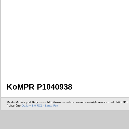
KoMPR P1040938
Město Mníšek pod Brdy, www: http://www.mnisek.cz, email: mesto@mnisek.cz, tel: +420 318
Poháněno
Gallery 3.0 RC1 (Santa Fe)