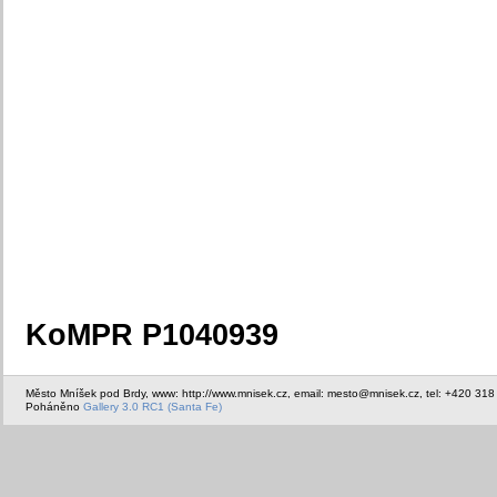
KoMPR P1040939
Město Mníšek pod Brdy, www: http://www.mnisek.cz, email: mesto@mnisek.cz, tel: +420 318
Poháněno
Gallery 3.0 RC1 (Santa Fe)