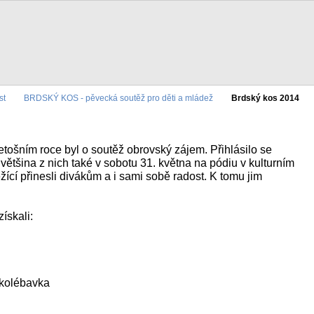
st
BRDSKÝ KOS - pěvecká soutěž pro děti a mládež
Brdský kos 2014
letošním roce byl o soutěž obrovský zájem. Přihlásilo se
ětšina z nich také v sobotu 31. května na pódiu v kulturním
žící přinesli divákům a i sami sobě radost. K tomu jim
ískali:
ukolébavka