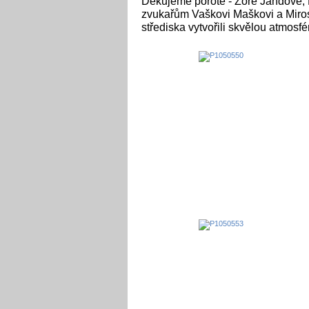
Děkujeme porotě - Zoře Jandové,
zvukařům Vaškovi Maškovi a Mirosl
střediska vytvořili skvělou atmosfé