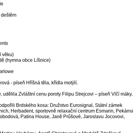
Me
š deštěm
ents
í věku)
odě (hymna obce Líšnice)
Marlowe
vá - píseň Hříšná těla, křídla motýlí.
udělila Zvláštní cenu poroty Filipu Strejcovi – píseň Vlčí máky.
dpořili Brdského kosa: Družstvo Eurosignal, Státní zámek
ich, Herbadent, sportovně relaxační centrum Esmarin, Pekárn
obodová, Patina House, Janě Průšové, Jaroslavu Jocovovi,