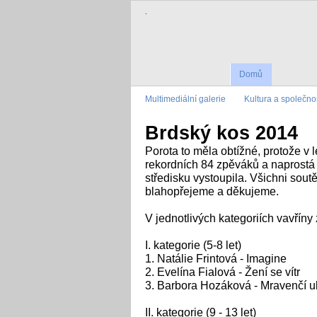
.
Domů
Multimediální galerie
Kultura a společno
Brdský kos 2014
Porota to měla obtížné, protože v 
rekordních 84 zpěváků a naprostá v
středisku vystoupila. Všichni soutě
blahopřejeme a děkujeme.
V jednotlivých kategoriích vavříny z
I. kategorie (5-8 let)
1. Natálie Frintová - Imagine
2. Evelína Fialová - Žení se vítr
3. Barbora Hozáková - Mravenčí 
II. kategorie (9 - 13 let)