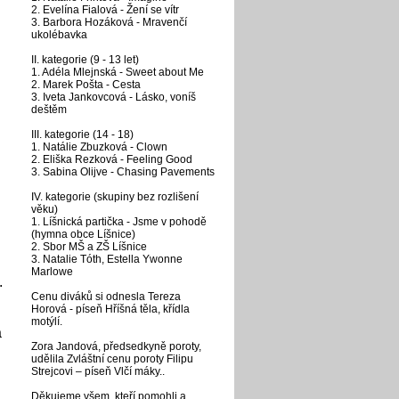
2. Evelína Fialová - Žení se vítr
3. Barbora Hozáková - Mravenčí
ukolébavka
II. kategorie (9 - 13 let)
1. Adéla Mlejnská - Sweet about Me
2. Marek Pošta - Cesta
3. Iveta Jankovcová - Lásko, voníš
deštěm
III. kategorie (14 - 18)
1. Natálie Zbuzková - Clown
2. Eliška Rezková - Feeling Good
3. Sabina Olijve - Chasing Pavements
IV. kategorie (skupiny bez rozlišení
věku)
1. Líšnická partička - Jsme v pohodě
(hymna obce Líšnice)
2. Sbor MŠ a ZŠ Líšnice
3. Natalie Tóth, Estella Ywonne
Marlowe
.
Cenu diváků si odnesla Tereza
Horová - píseň Hříšná těla, křídla
motýlí.
a
Zora Jandová, předsedkyně poroty,
udělila Zvláštní cenu poroty Filipu
Strejcovi – píseň Vlčí máky..
Děkujeme všem, kteří pomohli a