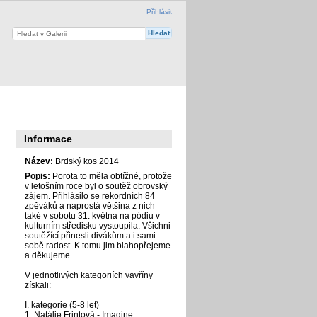
Přihlásit
Informace
Název:
Brdský kos 2014
Popis:
Porota to měla obtížné, protože
v letošním roce byl o soutěž obrovský
zájem. Přihlásilo se rekordních 84
zpěváků a naprostá většina z nich
také v sobotu 31. května na pódiu v
kulturním středisku vystoupila. Všichni
soutěžící přinesli divákům a i sami
sobě radost. K tomu jim blahopřejeme
a děkujeme.
V jednotlivých kategoriích vavříny
získali:
I. kategorie (5-8 let)
1. Natálie Frintová - Imagine