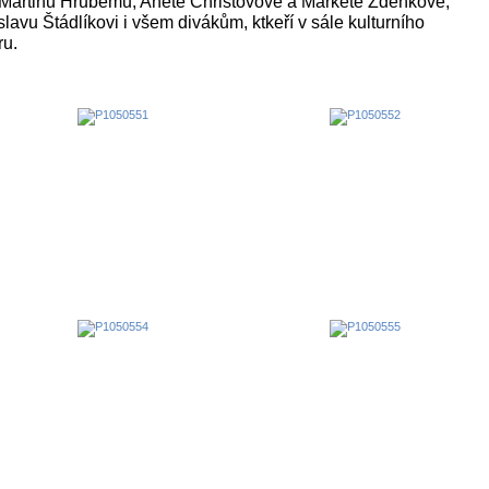
 Martinu Hrubému, Anetě Christovové a Markétě Zdeňkové,
avu Štádlíkovi i všem divákům, ktkeří v sále kulturního
ru.