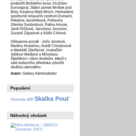
podpořili Brdského kosa: Družstvo
Eurosignal, Státní zámek Mníšek pod
Brdy, Kavárna Malý Mnich, Herbadent,
sportovně relaxační centrum Esmarin,
Pekárna Jarolímková, Potraviny
Zdenka Svobodová, Patina House,
Janě Průšové, Jaroslavu Jocovovi,
Zuzaně Zápalové a Kláře Cihlové.
Děkujeme porotě - Zoře Jandové,
Martinu Hrubému, Anetě Christovové
a Markétě Zdeňkové, zvukařům
Vaškovi Maškovi a Miroslavu
Štádlíkovi i všem divákům, ktkeří v
sále kulturního střediska vytvořili
skvělou atmosféru.
Autor:
Gallery Administrator
Populární
Skalka Pouť
Homola MB
Náhodný obrázek