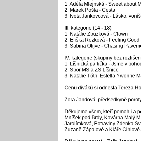
1. Adéla Mlejnská - Sweet about 
2. Marek Pošta - Cesta
3. Iveta Jankovcová - Lásko, voní
III. kategorie (14 - 18)
1. Natálie Zbuzková - Clown
2. Eliška Rezková - Feeling Good
3. Sabina Olijve - Chasing Pavem
IV. kategorie (skupiny bez rozlišen
1. Líšnická partička - Jsme v poh
2. Sbor MŠ a ZŠ Líšnice
3. Natalie Tóth, Estella Ywonne 
Cenu diváků si odnesla Tereza Horo
Zora Jandová, předsedkyně poroty, 
Děkujeme všem, kteří pomohli a po
Mníšek pod Brdy, Kavárna Malý Mn
Jarolímková, Potraviny Zdenka Sv
Zuzaně Zápalové a Kláře Cihlové.