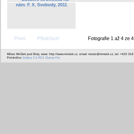
nám. F. X. Svobody, 2011
První
Předchozí
Fotografie 1 až 4 ze 4
Město Mníšek pod Brdy, www: http://www.mnisek.cz, email: mesto@mnisek.cz, tel: +420 318
Poháněno
Gallery 3.0 RC1 (Santa Fe)