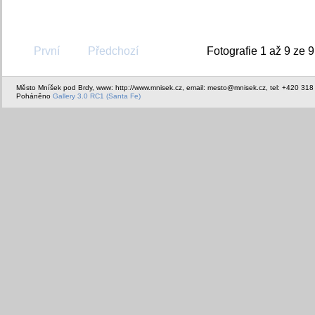
První
Předchozí
Fotografie 1 až 9 ze 9
Město Mníšek pod Brdy, www: http://www.mnisek.cz, email: mesto@mnisek.cz, tel: +420 318
Poháněno
Gallery 3.0 RC1 (Santa Fe)