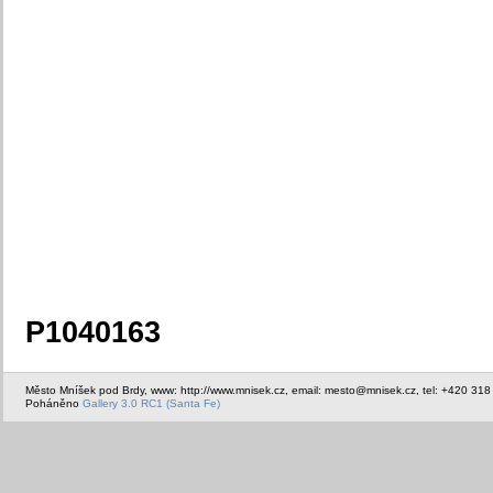
P1040163
Město Mníšek pod Brdy, www: http://www.mnisek.cz, email: mesto@mnisek.cz, tel: +420 318
Poháněno
Gallery 3.0 RC1 (Santa Fe)