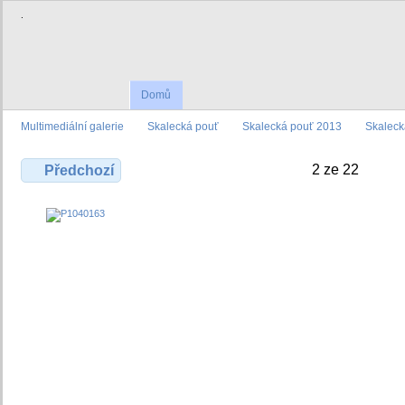
.
Domů
Multimediální galerie
Skalecká pouť
Skalecká pouť 2013
Skaleck
2 ze 22
Předchozí