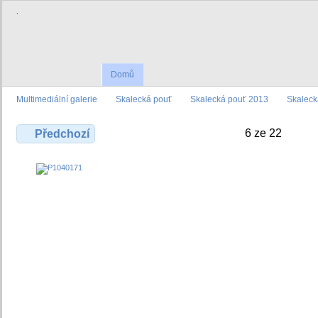
.
Domů
Multimediální galerie
Skalecká pouť
Skalecká pouť 2013
Skaleck
6 ze 22
Předchozí