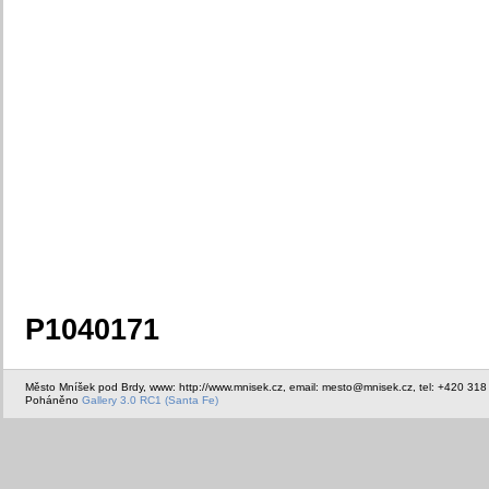
P1040171
Město Mníšek pod Brdy, www: http://www.mnisek.cz, email: mesto@mnisek.cz, tel: +420 318
Poháněno
Gallery 3.0 RC1 (Santa Fe)